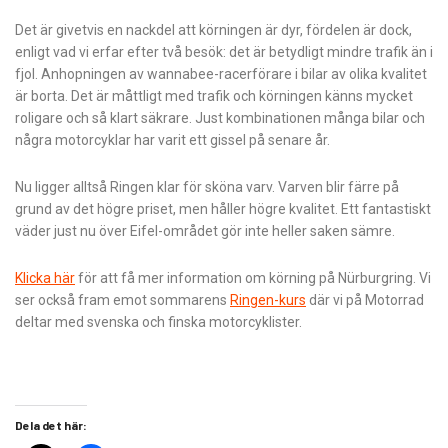
Det är givetvis en nackdel att körningen är dyr, fördelen är dock,
enligt vad vi erfar efter två besök: det är betydligt mindre trafik än i
fjol. Anhopningen av wannabee-racerförare i bilar av olika kvalitet
är borta. Det är måttligt med trafik och körningen känns mycket
roligare och så klart säkrare. Just kombinationen många bilar och
några motorcyklar har varit ett gissel på senare år.
Nu ligger alltså Ringen klar för sköna varv. Varven blir färre på
grund av det högre priset, men håller högre kvalitet. Ett fantastiskt
väder just nu över Eifel-området gör inte heller saken sämre.
Klicka här
för att få mer information om körning på Nürburgring. Vi
ser också fram emot sommarens
Ringen-kurs
där vi på Motorrad
deltar med svenska och finska motorcyklister.
Dela det här: