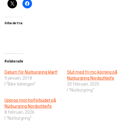
Gilla detta:
Relaterade
Datum för Nürburgring klart!
Slut med fri mc-körning på
9 januari, 2018
Nürburgring Nordschleife
I ”Bike tidningen”
20 februari, 2025
I ”Nürburgring”
Upprop mot hojförbudet på
Nürburgring Nordschleife
8 februari, 2026
I ”Nürburgring”