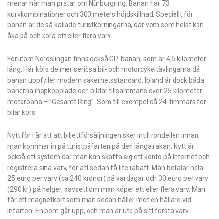
menar när man pratar om Nürburgring. Banan har 73
kurvkombinationer och 300 meters höjdskillnad. Speciellt för
banan är de så kallade turistkörningarna, där vem som helst kan
åka på och köra ett eller flera varv.
Förutom Nordslingan finns också GP-banan, som är 4,5 kilometer
lång. Här körs de mer seriösa bil- och motorcykeltävlingarna då
banan uppfyller modern säkerhetsstandard. Ibland är dock båda
banorna ihopkopplade och bildar tillsammans över 25 kilometer
motorbana – ”Gesamt Ring”. Som till exempel då 24-timmars för
bilar körs.
Nytt för i år att att biljettförsäljningen sker intill rondellen innan
man kommer in på turistpåfarten på den långa rakan. Nytt är
också ett system där man kan skaffa sig ett konto på Internet och
registrera sina varv, för att sedan få lite rabatt. Man betalar hela
25 euro per varv (ca 240 kronor) på vardagar och 30 euro per varv
(290 kr) på helger, oavsett om man köper ett eller flera varv. Man
får ett magnetkort som man sedan håller mot en hållare vid
infarten. En bom går upp, och man är ute på sitt första varv.