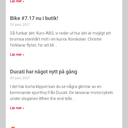
Läs mer »
Bike #7.17 nu i butik!
20 juni, 2017
Så funkar det. Kurv-ABS, vi reder ut hur det är möjligt att
bromsa stenhårt mitt i en kurva. Körskolan. Christer
förklarar flytet, för att bli
Läs mer »
Ducati har något nytt på gång
20 juni, 2017
I det här korta klippet kan du se några glimtar av en
kommande sporthoj från Ducati. De lanserar motorcykeln
under sloganen When the end tells
Läs mer »