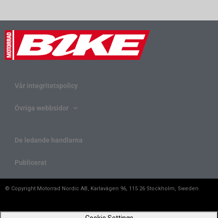
Vår integritetspolicy
Övriga webbsidor
De ledande handlarna
Publicerat
© Copyright Motorrad Nordic AB, Karlavägen 96, 115 26 Stockholm, Sweden