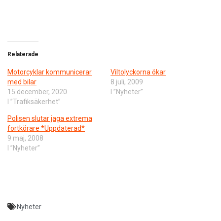
Relaterade
Motorcyklar kommunicerar
Viltolyckorna ökar
med bilar
8 juli, 2009
15 december, 2020
I ”Nyheter”
I ”Trafiksäkerhet”
Polisen slutar jaga extrema
fortkörare *Uppdaterad*
9 maj, 2008
I ”Nyheter”
Nyheter