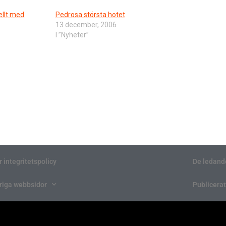
ellt med
Pedrosa största hotet
13 december, 2006
I ”Nyheter”
r integritetspolicy
De ledand
riga webbsidor
Publicerat