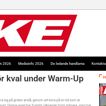
en 2026
Mediainfo 2026
De ledande handlarna
Kontakta
ör kval under Warm-Up
S
a sig på griden ändå, genom att köra på en tid som är
t. Denna regel har funnits i liknande form tidigare, men har