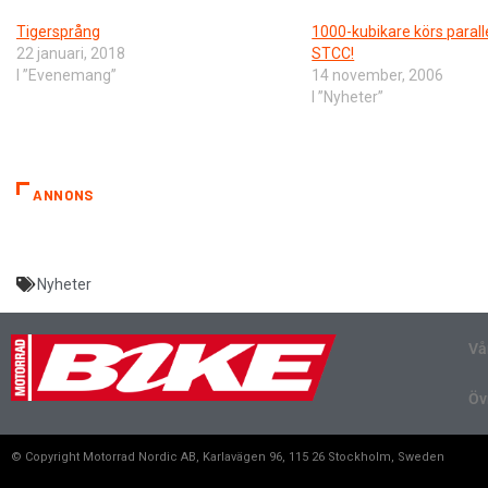
Tigersprång
1000-kubikare körs parall
22 januari, 2018
STCC!
I ”Evenemang”
14 november, 2006
I ”Nyheter”
ANNONS
Nyheter
Vå
Öv
© Copyright Motorrad Nordic AB, Karlavägen 96, 115 26 Stockholm, Sweden