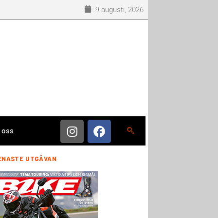
9 augusti, 2026
 oss
ENASTE UTGÅVAN