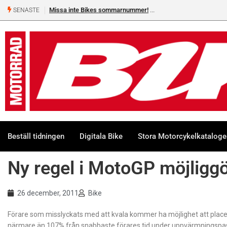
Missa inte Bikes sommarnummer!
SENASTE
Beställ tidningen
Digitala Bike
Stora Motorcykelkatalog
Ny regel i MotoGP möjligg
26 december, 2011
Bike
Förare som misslyckats med att kvala kommer ha möjlighet att placer
närmare än 107% från snabbaste förares tid under uppvärmningspasse