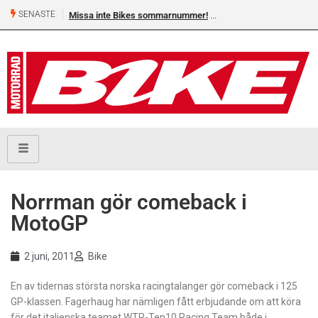
SENASTE
Missa inte Bikes sommarnummer!
Norrman gör comeback i
MotoGP
2 juni, 2011
Bike
En av tidernas största norska racingtalanger gör comeback i 125
GP-klassen. Fagerhaug har nämligen fått erbjudande om att köra
för det italienska teamet WTR-Ten10 Racing Team både i