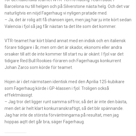
Barcelona nu till helgen och på Silverstone nästa helg. Och det var
naturligtvis en nöjd Fagerhaug vi nyligen pratade med.
– Ja, det är rolig att få chansen igen, men jag har ju inte kört sedan
Valencia i fjol så jag får nästan ta det lite som det kommer.
VTR-teamet har kört bland annat med en indisk och en italiensk
förare tidigare i år, men om det är skador, ekonomi eller andra
orsaker till att de inte kommer till start nu är okänt. I fjol var det
tidigare Red Bull Rookies-föraren och Fagerhaugs konkurrent
Johan Zarco som körde för teamet.
Hojen är i det närmstaen identisk med den Aprilia 125-kubikare
som Fagerhaug körde i GP-klassen i fjol. Troligen också
effektmässigt.
– Jag tror det ligger runt samma siffror, så det är inte den bästa,
men det är helt klart konkurranskraftigt, så det blir spännande.
Jag har inte de största förväntningarna på resultat, men jag
hoppas aqtt det går bra, säger Fagerhaug.