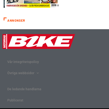
ANNONSER
Vår integritetspolicy
Övriga webbsidor
De ledande handlarna
Publicerat