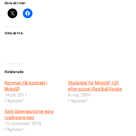
Dela det här:
Gilla detta:
Relaterade
Norrman får kontrakt i
Sturla klar för MotoGP 125
MotoGP
efter succé i Red Bull Rookie
14 juli, 2011
4 maj, 2009
I ”Nyheter”
I ”Nyheter”
Sete Gibernau börjar köra
roadracing igen
12 november, 2018
I ”Nyheter”