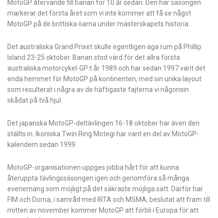
MotoGP återvände till banan för 10 år sedan. Den här säsongen
markerar det första året som vi inte kommer att få se något
MotoGP på de brittiska öarna under mästerskapets historia.
Det australiska Grand Prixet skulle egentligen äga rum på Phillip
Island 23-25 ​​oktober. Banan stod värd för det allra första
australiska motorcykel-GP:t år 1989 och har sedan 1997 varit det
enda hemmet för MotoGP på kontinenten, med sin unika layout
som resulterat i några av de häftigaste fajterna vi någonsin
skådat på två hjul.
Det japanska MotoGP-deltävlingen 16-18 oktober har även den
ställts in. Ikoniska Twin Ring Motegi har varit en del av MotoGP-
kalendern sedan 1999.
MotoGP-organisationen uppges jobba hårt för att kunna
återuppta tävlingssäsongen igen och genomföra så många
evenemang som möjligt på det säkraste möjliga sätt. Därför har
FIM och Dorna, i samråd med IRTA och MSMA, beslutat att fram till
mitten av november kommer MotoGP att förbli i Europa för att