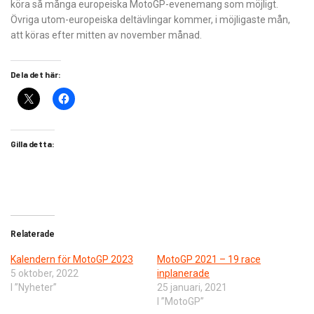
köra så många europeiska MotoGP-evenemang som möjligt.
Övriga utom-europeiska deltävlingar kommer, i möjligaste mån,
att köras efter mitten av november månad.
Dela det här:
Gilla detta:
Relaterade
Kalendern för MotoGP 2023
MotoGP 2021 – 19 race
5 oktober, 2022
inplanerade
I ”Nyheter”
25 januari, 2021
I ”MotoGP”