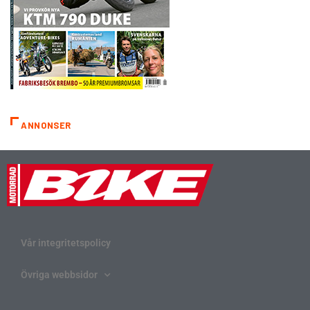
ANNONSER
Vår integritetspolicy
Övriga webbsidor