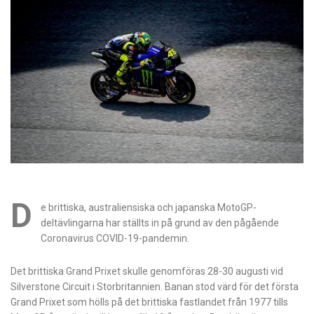
D
e brittiska, australiensiska och japanska MotoGP-
deltävlingarna har ställts in på grund av den pågående
Coronavirus COVID-19-pandemin.
Det brittiska Grand Prixet skulle genomföras 28-30 augusti vid
Silverstone Circuit i Storbritannien. Banan stod värd för det första
Grand Prixet som hölls på det brittiska fastlandet från 1977 tills