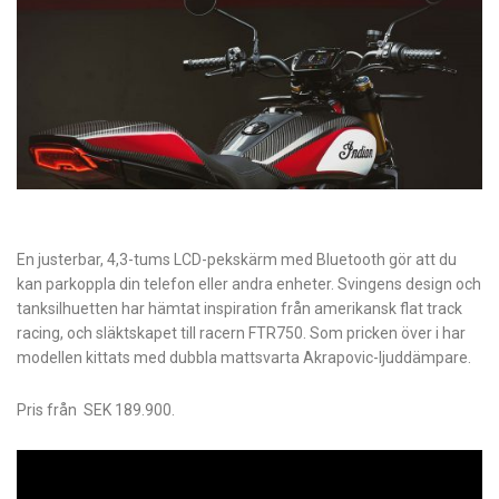
En justerbar, 4,3-tums LCD-pekskärm med Bluetooth gör att du
kan parkoppla din telefon eller andra enheter. Svingens design och
tanksilhuetten har hämtat inspiration från amerikansk flat track
racing, och släktskapet till racern FTR750. Som pricken över i har
modellen kittats med dubbla mattsvarta Akrapovic-ljuddämpare.
Pris från SEK 189.900.