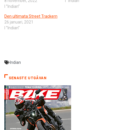
8 november, 2022
I ”Indian”
I ”Indian”
Den ultimata Street Trackern
26 januari, 2021
I ”Indian”
Indian
SENASTE UTGÅVAN