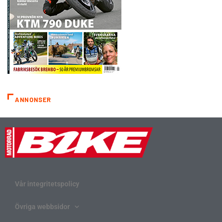
ANNONSER
Vår integritetspolicy
Övriga webbsidor