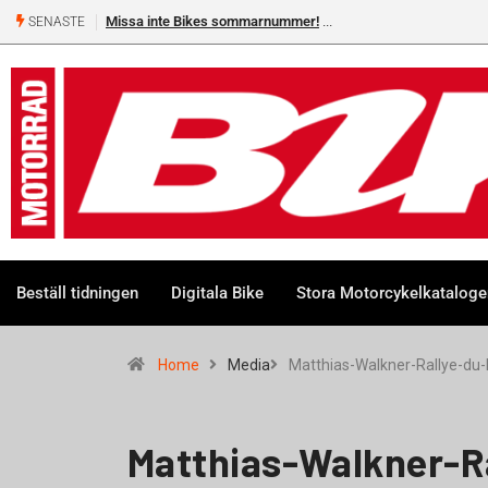
Missa inte Bikes sommarnummer!
SENASTE
Beställ tidningen
Digitala Bike
Stora Motorcykelkatalog
Home
Media
Matthias-Walkner-Rallye-du
Matthias-Walkner-R