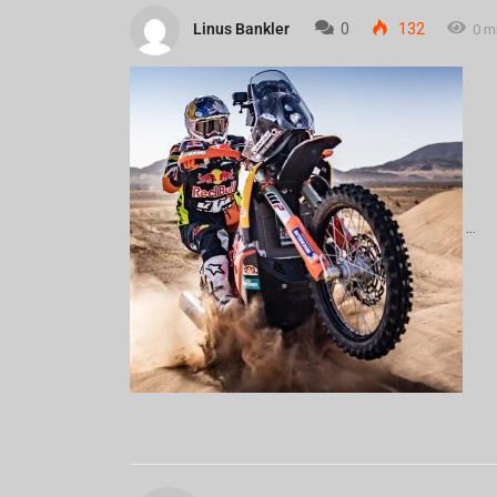
Linus Bankler
0
132
0 m