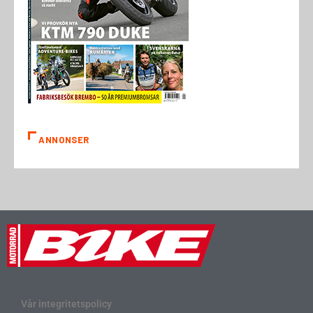
ANNONSER
Vår integritetspolicy