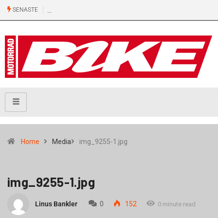
SENASTE
Home
Media
img_9255-1.jpg
img_9255-1.jpg
Linus Bankler
0
152
0 minute read