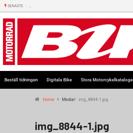
SENASTE
Beställ tidningen
Digitala Bike
Stora Motorcykelkatalog
Home
Media
img_8844-1.jpg
img_8844-1.jpg