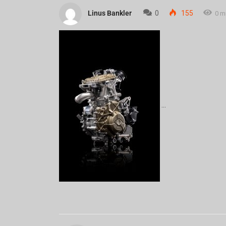
Linus Bankler
0
155
0 m