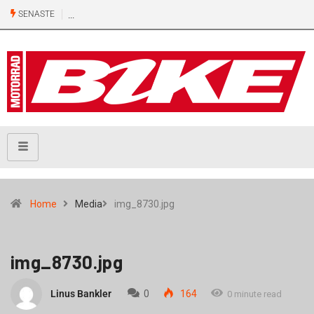
SENASTE
Home
Media
img_8730.jpg
img_8730.jpg
Linus Bankler
0
164
0 minute read