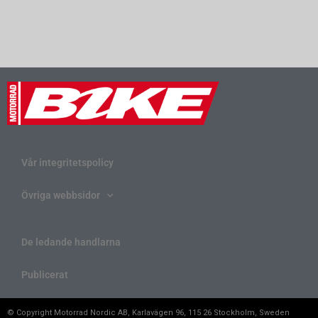
Vår integritetspolicy
Övriga webbsidor
De ledande handlarna
Publicerat
© Copyright Motorrad Nordic AB, Karlavägen 96, 115 26 Stockholm, Sweden