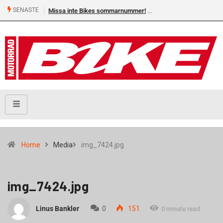
SENASTE
Missa inte Bikes sommarnummer!
Home
Media
img_7424.jpg
img_7424.jpg
Linus Bankler
0
151
0 minute read