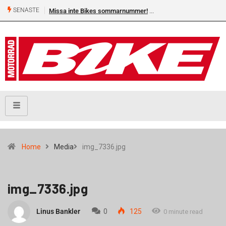
SENASTE
Missa inte Bikes sommarnummer!
Home
Media
img_7336.jpg
img_7336.jpg
Linus Bankler
0
125
0 minute read