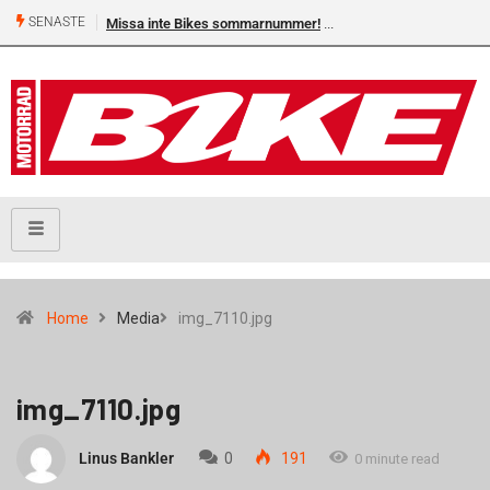
SENASTE
Missa inte Bikes sommarnummer!
Home
Media
img_7110.jpg
img_7110.jpg
Linus Bankler
0
191
0 minute read