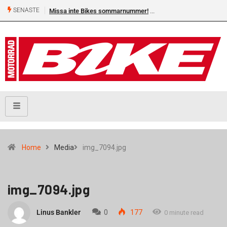
SENASTE
Missa inte Bikes sommarnummer!
Home
Media
img_7094.jpg
img_7094.jpg
Linus Bankler
0
177
0 minute read