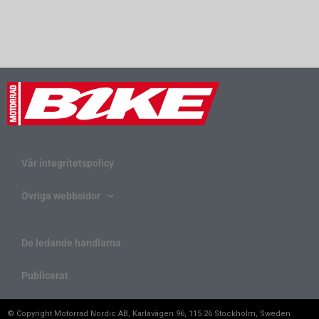
Vår integritetspolicy
Övriga webbsidor
De ledande handlarna
Publicerat
© Copyright Motorrad Nordic AB, Karlavägen 96, 115 26 Stockholm, Sweden