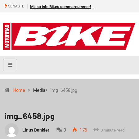
SENASTE
Missa inte Bikes sommarnummer!
Home
Media
img_6458.jpg
img_6458.jpg
Linus Bankler
0
175
0 minute read