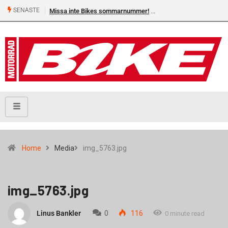
SENASTE
Missa inte Bikes sommarnummer!
Home
Media
img_5763.jpg
img_5763.jpg
Linus Bankler
0
116
0 minute read