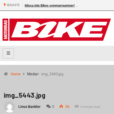
SENASTE
Missa inte Bikes sommarnummer!
Home
Media
img_5443.jpg
img_5443.jpg
Linus Bankler
0
56
0 minute read