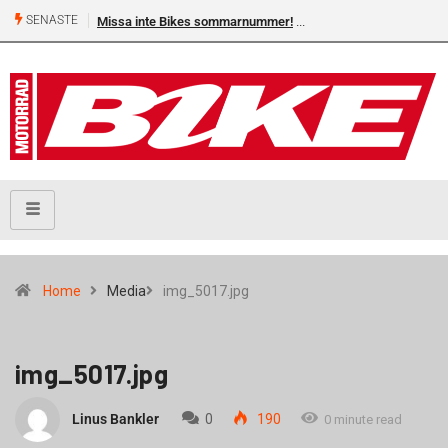
SENASTE
Missa inte Bikes sommarnummer!
Home
Media
img_5017.jpg
img_5017.jpg
Linus Bankler
0
190
0 minute read