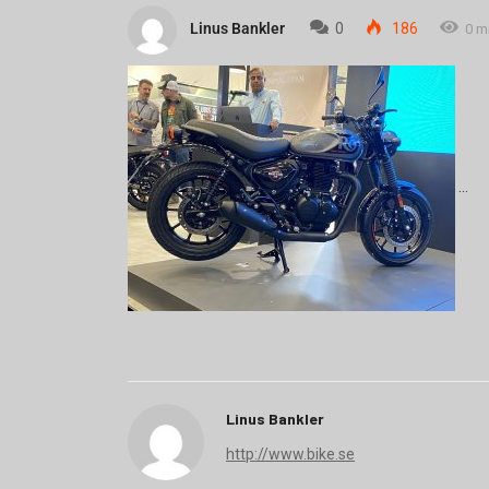
Linus Bankler
0
186
0 m
Linus Bankler
http://www.bike.se