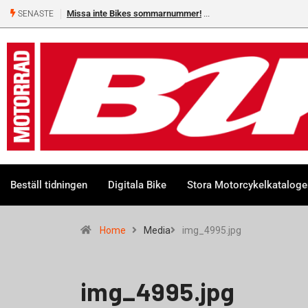
Missa inte Bikes sommarnummer!
SENASTE
Beställ tidningen
Digitala Bike
Stora Motorcykelkatalog
Home
Media
img_4995.jpg
img_4995.jpg