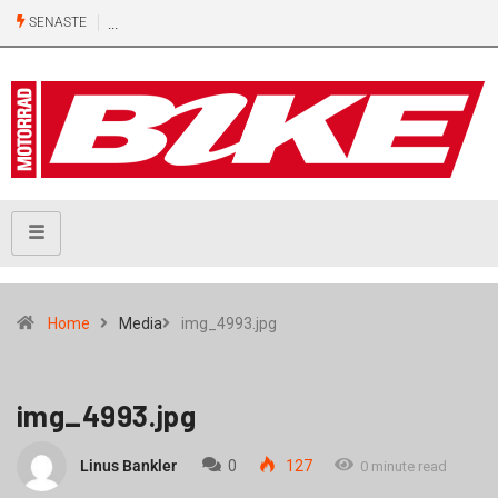
SENASTE
Home
Media
img_4993.jpg
img_4993.jpg
Linus Bankler
0
127
0 minute read