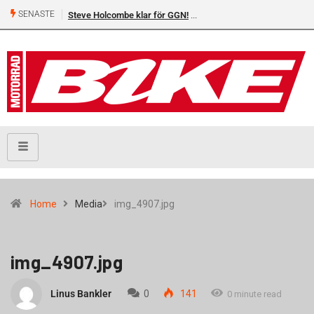
SENASTE
Steve Holcombe klar för GGN!
Home
Media
img_4907.jpg
img_4907.jpg
Linus Bankler
0
141
0 minute read