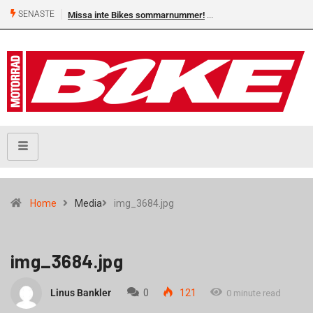
SENASTE
Missa inte Bikes sommarnummer!
Home
Media
img_3684.jpg
img_3684.jpg
Linus Bankler
0
121
0 minute read