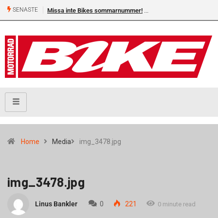
SENASTE
Missa inte Bikes sommarnummer!
Home
Media
img_3478.jpg
img_3478.jpg
Linus Bankler
0
221
0 minute read