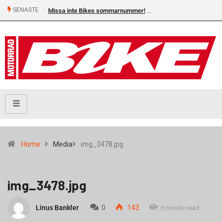
SENASTE
Missa inte Bikes sommarnummer!
Home
Media
img_3478.jpg
img_3478.jpg
Linus Bankler
0
143
0 minute read