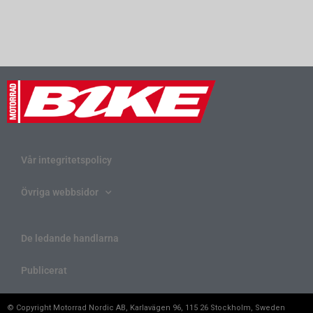
Vår integritetspolicy
Övriga webbsidor
De ledande handlarna
Publicerat
© Copyright Motorrad Nordic AB, Karlavägen 96, 115 26 Stockholm, Sweden