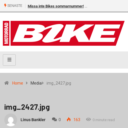
SENASTE
Missa inte Bikes sommarnummer!
Home
Media
img_2427.jpg
img_2427.jpg
Linus Bankler
0
163
0 minute read