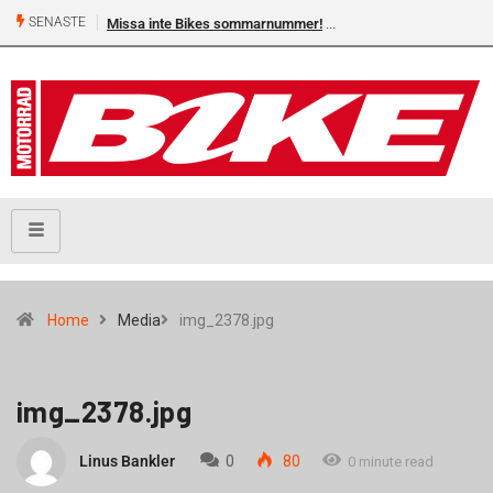
SENASTE
Missa inte Bikes sommarnummer!
Home
Media
img_2378.jpg
img_2378.jpg
Linus Bankler
0
80
0 minute read