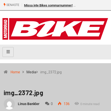
SENASTE
Missa inte Bikes sommarnummer!
Home
Media
img_2372.jpg
img_2372.jpg
Linus Bankler
0
136
0 minute read