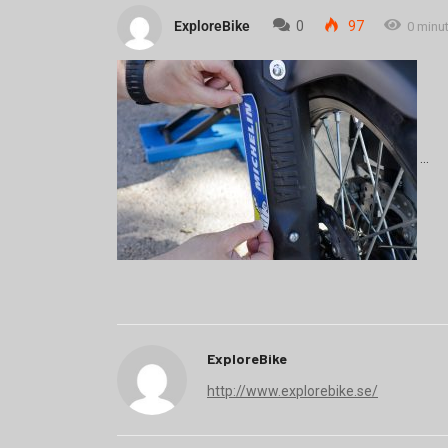
ExploreBike
0
97
0 minu
ExploreBike
http://www.explorebike.se/