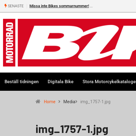
Missa inte Bikes sommarnummer!
SENASTE
Beställ tidningen
Digitala Bike
Stora Motorcykelkatalog
Home
Media
img_1757-1.jpg
img_1757-1.jpg