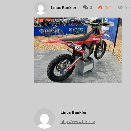
Linus Bankler
0
161
0 m
Linus Bankler
http://www.bike.se