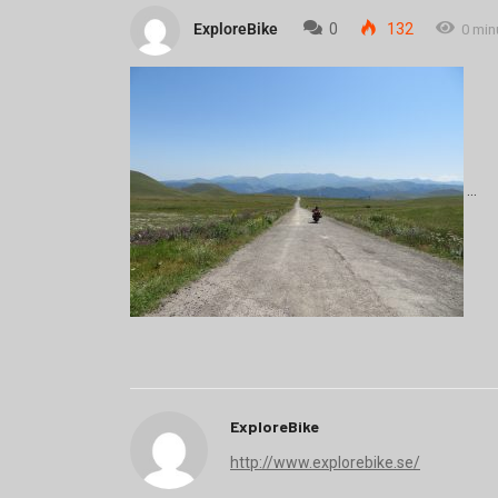
ExploreBike
0
132
0 min
ExploreBike
http://www.explorebike.se/