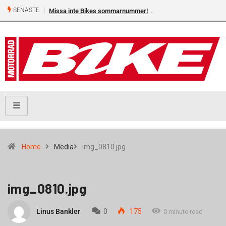
SENASTE
Missa inte Bikes sommarnummer!
Home
Media
img_0810.jpg
img_0810.jpg
Linus Bankler
0
175
0 minute read