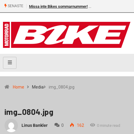
SENASTE
Missa inte Bikes sommarnummer!
Home
Media
img_0804.jpg
img_0804.jpg
Linus Bankler
0
162
0 minute read