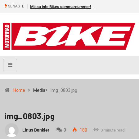
SENASTE
Missa inte Bikes sommarnummer!
Home
Media
img_0803.jpg
img_0803.jpg
Linus Bankler
0
180
0 minute read