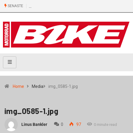
SENASTE
Home
Media
img_0585-1.jpg
img_0585-1.jpg
Linus Bankler
0
97
0 minute read