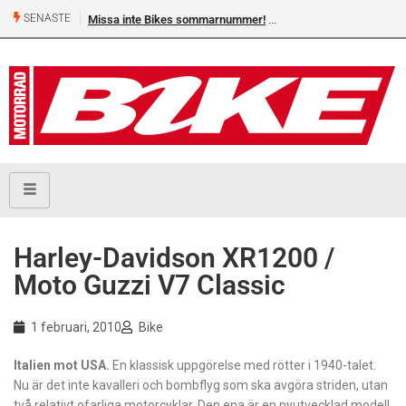
SENASTE
Missa inte Bikes sommarnummer!
Harley-Davidson XR1200 /
Moto Guzzi V7 Classic
1 februari, 2010
Bike
Italien mot USA.
En klassisk uppgörelse med rötter i 1940-talet.
Nu är det inte kavalleri och bombflyg som ska avgöra striden, utan
två relativt ofarliga motorcyklar. Den ena är en nyutvecklad modell