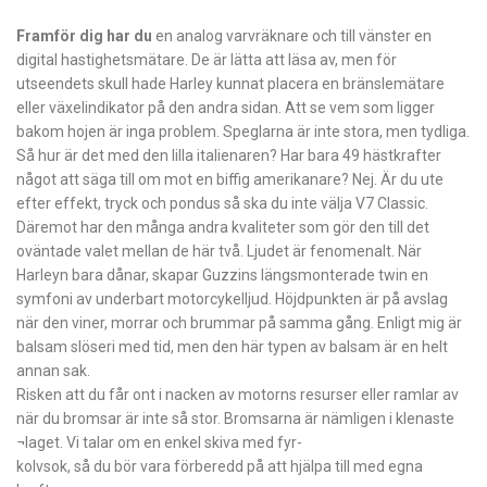
Framför dig har du
en analog varvräknare och till vänster en
digital hastighetsmätare. De är lätta att läsa av, men för
utseendets skull hade Harley kunnat placera en bränslemätare
eller växelindikator på den andra sidan. Att se vem som ligger
bakom hojen är inga problem. Speglarna är inte stora, men tydliga.
Så hur är det med den lilla italienaren? Har bara 49 hästkrafter
något att säga till om mot en biffig amerikanare? Nej. Är du ute
efter effekt, tryck och pondus så ska du inte välja V7 Classic.
Däremot har den många andra kvaliteter som gör den till det
oväntade valet mellan de här två. Ljudet är fenomenalt. När
Harleyn bara dånar, skapar Guzzins längsmonterade twin en
symfoni av underbart motorcykelljud. Höjdpunkten är på avslag
när den viner, morrar och brummar på samma gång. Enligt mig är
balsam slöseri med tid, men den här typen av balsam är en helt
annan sak.
Risken att du får ont i nacken av motorns resurser eller ramlar av
när du bromsar är inte så stor. Bromsarna är nämligen i klenaste
¬laget. Vi talar om en enkel skiva med fyr-
kolvsok, så du bör vara förberedd på att hjälpa till med egna