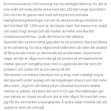
bromsresurserna. Och bromsar kan du verkligen behöva, för det är
inte svårt att vrida på lite extra med den 250 kilo tunga Sportstern.
Den vill mer än gärna vara med och bryta mot svenska
hastighetsbegränsningar och om du ska köra längre sträckor är
det helt klart XR 1200 som är det bästa valet. Den känns mer stabil
och solid i högt tempo och då märker du heller inte lika lätt
irritationsmomenten. Jodå, det finns en del sådana.
Speciellt den extremt lätta gasrullen är ett problem. Bara att blinka
är en utmaning, för bara några små millimeter på rullen blir snabbt
till flera tiotals meter av okontrollerad acceleration. Importören
säger att det är något som ska gå att justera så att spelrummet
mellan gas och tomgång ökar, men vi upplevde det här som ett
problem och tycker att du bör känna till det.
Vibrationer och Harley-Davidson hör ju ihop, men märkligt nog är
det speciellt under avslag och när kopplingen dras in som det rister
allra mest. Jag kom att tänka på en nybadad hund som skakar
vattnet ur pälsen, så känns det som H-D:n gör. Körställningen ger
mer känsla av i hojen än på och det är inte något fel med det, men
jag får lite väl mycket cruisingkänsla. Å andra sidan innebär det att
sadeln är skön att sitta på.