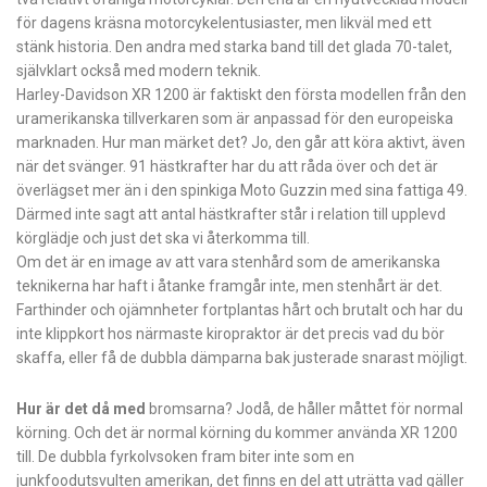
för dagens kräsna motorcykelentusiaster, men likväl med ett
stänk historia. Den andra med starka band till det glada 70-talet,
självklart också med modern teknik.
Harley-Davidson XR 1200 är faktiskt den första modellen från den
uramerikanska tillverkaren som är anpassad för den europeiska
marknaden. Hur man märket det? Jo, den går att köra aktivt, även
när det svänger. 91 hästkrafter har du att råda över och det är
överlägset mer än i den spinkiga Moto Guzzin med sina fattiga 49.
Därmed inte sagt att antal hästkrafter står i relation till upplevd
körglädje och just det ska vi återkomma till.
Om det är en image av att vara stenhård som de amerikanska
teknikerna har haft i åtanke framgår inte, men stenhårt är det.
Farthinder och ojämnheter fortplantas hårt och brutalt och har du
inte klippkort hos närmaste kiropraktor är det precis vad du bör
skaffa, eller få de dubbla dämparna bak justerade snarast möjligt.
Hur är det då med
bromsarna? Jodå, de håller måttet för normal
körning. Och det är normal körning du kommer använda XR 1200
till. De dubbla fyrkolvsoken fram biter inte som en
junkfoodutsvulten amerikan, det finns en del att uträtta vad gäller