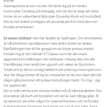
krafter.
Gasresponsen är som du kan förvänta dig på en mindre
motorcykel. Försiktig och behaglig, och när det är dags att växla
möter du en välavstämd låda utan förväntat klonk och motstånd.
Den är helt enkelt smidigare att använda jämfört med den mer
brutala amerikanen.
En annan skillnad
i den här duellen är fjädringen. Om amerikanen
är hård befinner sig italienaren i den andra änden av skalan.
Bakfjädringen kan bli lite gungig om du börjar pressa chassit.
Ironiskt nog är det faktiskt V7 Classic som har den mest
aggressiva körställningen, lite caféracer-mässig. Nej, inte alls
framåtlutad, men ändå mer upprätt och vaken än Sportstern.
Totalt sett är det en otroligt lättkörd och charmig motorcykel som
drar fler långa blickar till sig än merparten av de som läser det här
någon gång kommer att lyckas med på egen hand. Tro mig – jag
har upplevt det.
Det är svårt att kora en vinnare mellan två så olika karaktärer. Den
ena satsar på kraft och brutalitet och det är vad många gillar. Är
du däremot ute efter något för charmoffensiver och förföriska
ljudsensationer föreligger inga tvivel om vad du bör välja. Vissa