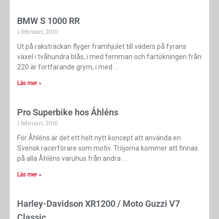
BMW S 1000 RR
1 februari, 2010
Ut på raksträckan flyger framhjulet till väders på fyrans
växel i tvåhundra blås, i med femman och fartökningen från
220 är fortfarande grym, i med
Läs mer »
Pro Superbike hos Åhléns
1 februari, 2010
För Åhléns är det ett helt nytt koncept att använda en
Svensk racerförare som motiv. Tröjorna kommer att finnas
på alla Åhléns varuhus från andra
Läs mer »
Harley-Davidson XR1200 / Moto Guzzi V7
Classic