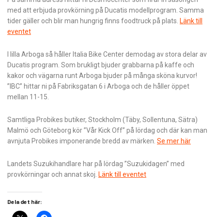
med att erbjuda provkörning på Ducatis modellprogram. Samma
tider gäller och blir man hungrig finns foodtruck på plats.
Länk till
eventet
I lilla Arboga så håller Italia Bike Center demodag av stora delar av
Ducatis program. Som brukligt bjuder grabbarna på kaffe och
kakor och vägarna runt Arboga bjuder på många sköna kurvor!
”IBC” hittar ni på Fabriksgatan 6 i Arboga och de håller öppet
mellan 11-15.
Samtliga Probikes butiker, Stockholm (Täby, Sollentuna, Sätra)
Malmö och Göteborg kör ”Vår Kick Off” på lördag och där kan man
avnjuta Probikes imponerande bredd av märken.
Se mer här
Landets Suzukihandlare har på lördag ”Suzukidagen” med
provkörningar och annat skoj.
Länk till eventet
Dela det här: