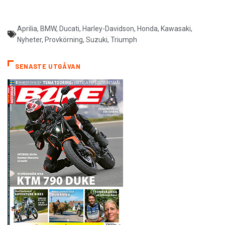
Aprilia
,
BMW
,
Ducati
,
Harley-Davidson
,
Honda
,
Kawasaki
,
Nyheter
,
Provkörning
,
Suzuki
,
Triumph
SENASTE UTGÅVAN