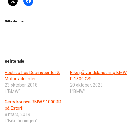
Gilla detta:
Relaterade
Höstrea hos Desmocenter &
Bike på världslansering BMW
Motorradcenter
R 1300 GS!
23 oktober, 2018
20 oktober, 2023
I ”BMW”
I ”BMW”
Gerry kör nya BMW S1000RR
på Estoril
8 mars, 2019
I ”Bike tidningen”