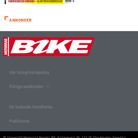
ANNONSER
Vår integritetspolicy
Övriga webbsidor
De ledande handlarna
Publicerat
© Copyright Motorrad Nordic AB, Karlavägen 96, 115 26 Stockholm, Sweden