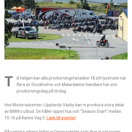
T
ill helgen kan alla provkörningsfanatiker få sitt lystmäte när
flera av Stockholms och Mälardalens handlare har stor
provkörningsdag på lördag.
Hos Motorradcenter i Upplands Väsby kan ni provköra stora delar
av BMW:s utbud. De håller öppet hus och ”Season Start” mellan
10-16 på Karins Väg 5.
Länk till eventet
På samma adress hittar ni Desmocenter som firar in säsongen