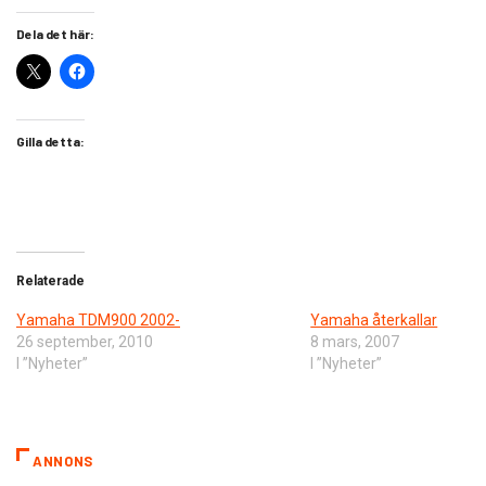
Dela det här:
Gilla detta:
Relaterade
Yamaha TDM900 2002-
Yamaha återkallar
26 september, 2010
8 mars, 2007
I ”Nyheter”
I ”Nyheter”
ANNONS