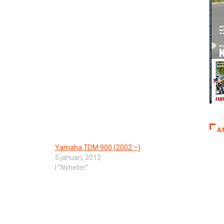
A
Yamaha TDM 900 (2002 –)
5 januari, 2012
I ”Nyheter”