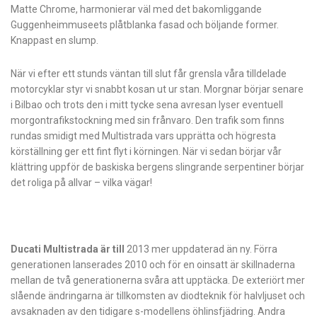
Matte Chrome, harmonierar väl med det bakomliggande
Guggenheim­museets plåtblanka fasad och böljande former.
Knappast en slump.
När vi efter ett stunds väntan till slut får grensla våra tilldelade
motorcyklar styr vi snabbt kosan ut ur stan. Morgnar börjar senare
i Bilbao och trots den i mitt tycke sena avresan lyser eventuell
morgontrafikstockning med sin frånvaro. Den trafik som finns
rundas smidigt med Multistrada vars upprätta och högresta
körställning ger ett fint flyt i körningen. När vi sedan börjar vår
klättring uppför de baskiska bergens slingrande serpentiner börjar
det roliga på allvar – vilka vägar!
Ducati Multistrada är till
2013 mer uppdaterad än ny. Förra
generationen lanserades 2010 och för en oinsatt är skillnaderna
mellan de två generationerna svåra att upptäcka. De exteriört mer
slående ändringarna är tillkomsten av diodteknik för halvljuset och
avsaknaden av den tidigare s-modellens öhlinsfjädring. Andra