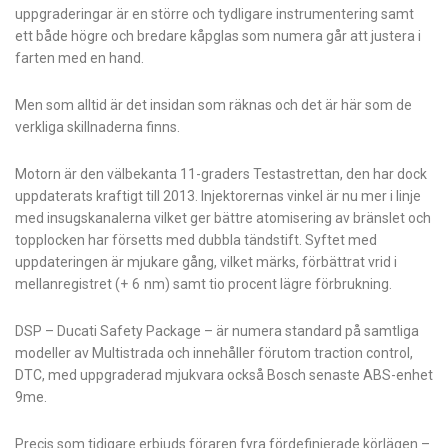
uppgraderingar är en större och tydligare instrumentering samt
ett både högre och bredare kåpglas som numera går att justera i
farten med en hand.
Men som alltid är det insidan som räknas och det är här som de
verkliga skillnaderna finns.
Motorn är den välbekanta 11-graders Testastrettan, den har dock
uppdaterats kraftigt till 2013. Injektorernas vinkel är nu mer i linje
med insugskanalerna vilket ger bättre atomisering av bränslet och
topplocken har försetts med dubbla tändstift. Syftet med
uppdateringen är mjukare gång, vilket märks, förbättrat vrid i
mellanregistret (+ 6 nm) samt tio procent lägre förbrukning.
DSP – Ducati Safety Package – är numera standard på samtliga
modeller av Multistrada och innehåller förutom traction control,
DTC, med uppgraderad mjukvara också Bosch senaste ABS-enhet
9me.
Precis som tidigare erbjuds föraren fyra fördefinierade körlägen –