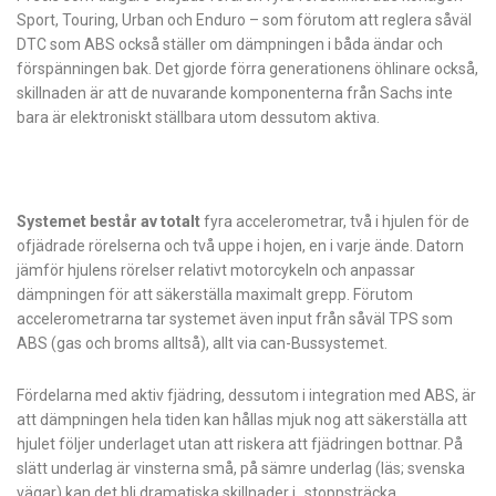
Sport, Touring, Urban och Enduro – som förutom att reglera såväl
DTC som ABS också ställer om dämpningen i båda ändar och
förspänningen bak. Det gjorde förra generationens öhlinare också,
skillnaden är att de nuvarande kompon­enterna från Sachs inte
bara är elektroniskt ställbara utom dessutom aktiva.
Systemet består av totalt
fyra accelerometrar, två i hjulen för de
ofjädrade rörelserna och två uppe i hojen, en i varje ände. Datorn
jämför hjulens rörelser relativt motorcykeln och anpassar
dämpningen för att säkerställa maximalt grepp. Förutom
accelerometrarna tar systemet även input från såväl TPS som
ABS (gas och broms alltså), allt via can-Bussystemet.
Fördelarna med aktiv fjädring, dessutom i integration med ABS, är
att dämpningen hela tiden kan hållas mjuk nog att säkerställa att
hjulet följer underlaget utan att riskera att fjädringen bottnar. På
slätt underlag är vinsterna små, på sämre underlag (läs; svenska
vägar) kan det bli dramatiska skillnader i stoppsträcka.