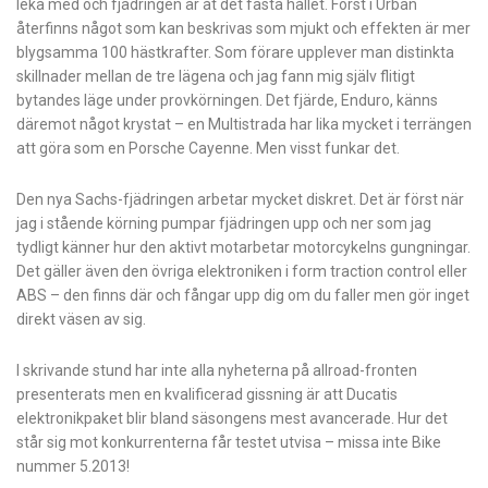
leka med och fjädringen är åt det fasta hållet. Först i Urban
återfinns något som kan beskrivas som mjukt och effekten är mer
blygsamma 100 hästkrafter. Som förare upplever man distinkta
skillnader mellan de tre lägena och jag fann mig själv flitigt
bytandes läge under provkörningen. Det fjärde, Enduro, känns
däremot något krystat – en Multistrada har lika mycket i terrängen
att göra som en Porsche Cayenne. Men visst funkar det.
Den nya Sachs-fjädringen arbetar mycket diskret. Det är först när
jag i stående körning pumpar fjädringen upp och ner som jag
tydligt känner hur den aktivt motarbetar motorcykelns gungningar.
Det gäller även den övriga elektroniken i form traction control eller
ABS – den finns där och fångar upp dig om du faller men gör inget
direkt väsen av sig.
I skrivande stund har inte alla nyheterna på allroad-fronten
presenterats men en kvalificerad gissning är att Ducatis
elektronikpaket blir bland säsongens mest avancerade. Hur det
står sig mot konkurrenterna får testet utvisa – missa inte Bike
nummer 5.2013!