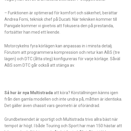
– Funktionen är optimerad för komfort och säkerhet, berättar
Andrea Forni, teknisk chef på Ducati. När tekniken kommer till
Panigale kommer vi givetvis att fokusera den på prestanda,
fortsätter han med ett leende.
Motorcykelns fyra körlägen kan anpassas in i minsta detalj.
Förutom att programmera kompression och retur kan ABS (tre
lägen) och DTC (åtta steg) konfigureras för varje körläge. Såväl
ABS som DTC går också att stänga av.
Så hur är nya Multistrada
att köra? Körställningen känns igen
från den gamla modellen och inte undra på, måtten är identiska.
Det gäller även chassit vars geometri är oförändrad.
Grundbeteendet är sportigt och Multistrada trivs allra bäst när
tempot är högt. I både Touring och Sport har man 150 hästar att