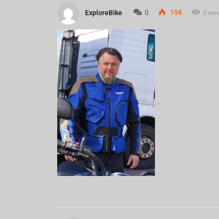
ExploreBike
0
194
0 min