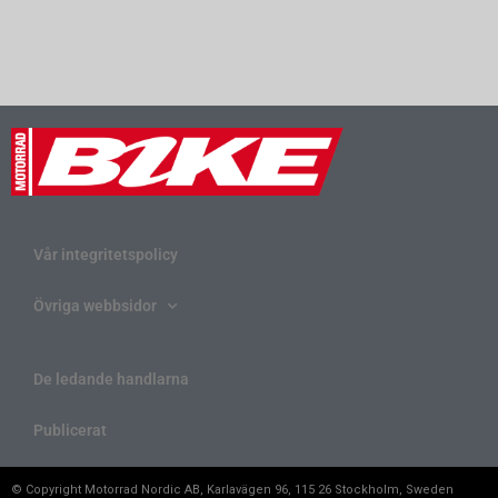
Vår integritetspolicy
Övriga webbsidor
De ledande handlarna
Publicerat
© Copyright Motorrad Nordic AB, Karlavägen 96, 115 26 Stockholm, Sweden