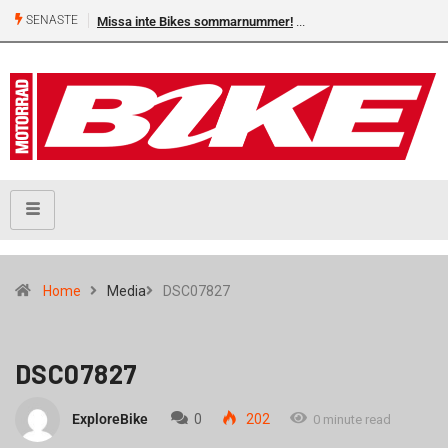
SENASTE
Missa inte Bikes sommarnummer!
Home
Media
DSC07827
DSC07827
ExploreBike
0
202
0 minute read