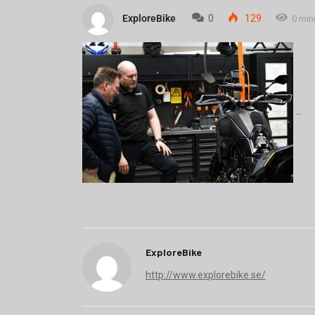
ExploreBike
0
129
0 min
ExploreBike
http://www.explorebike.se/