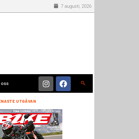
7 augusti, 2026
 oss
ENASTE UTGÅVAN