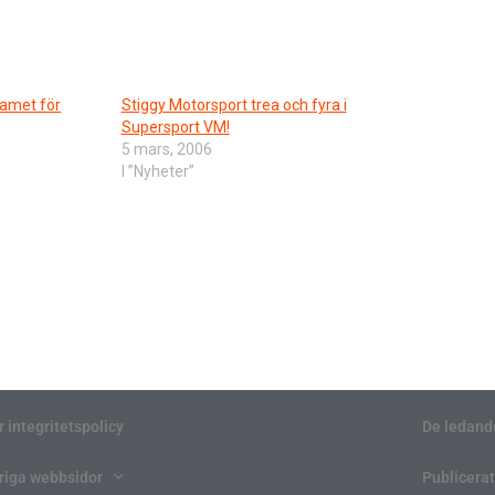
eamet för
Stiggy Motorsport trea och fyra i
Supersport VM!
5 mars, 2006
I ”Nyheter”
r integritetspolicy
De ledand
riga webbsidor
Publicerat