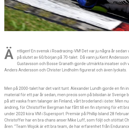
Ä
ntligen! En svensk i Roadracing-VM! Det var ju några år seda
på slutet av 60/början på 70-talet. Då vann ju Kent Andersson 
Gustavsson och Bosse Granath gjorde utmärkta insatser och 
Anders Andersson och Christer Lindholm figurerat och även lyckats.
Men på 2000-talet har det varit tunt. Alexander Lundh gjorde en fin i
material för ett par år sedan, men precis som på bilsidan är Sverige 
på att vaska fram talanger än Finland, vårt broderland i öster. Men nu 
ändring, för Christoffer Bergman har fått till en fin styrning för ett b
under 2020 köra VM i Supersport. Premiär på Phillip Island 28 februar
Christoffer har en bra chans anser Mike Luff, som följt och stöttat 
åren. ”Team Wojcik är ett bra team, de har erfarenhet från Enduran