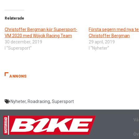
Relaterade
Christoffer Bergman kör Supersport-
Första segern med nya t
VM 2020 med Wójcik Racing Team
Christoffer Bergman
30 december, 2019
29 april, 2019
I ”Supersport”
I ”Nyheter”
ANNONS
Nyheter
,
Roadracing
,
Supersport
Vå
Öv