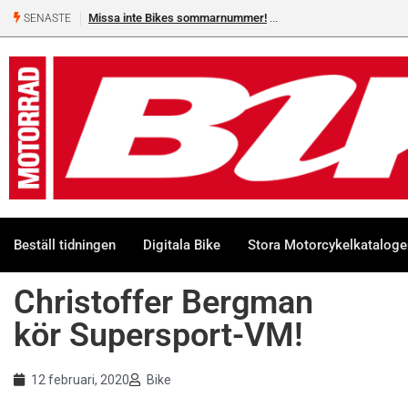
Missa inte Bikes sommarnummer!
Shelby Turner, klar för 
SENASTE
Beställ tidningen
Digitala Bike
Stora Motorcykelkatalog
Christoffer Bergman
kör Supersport-VM!
12 februari, 2020
Bike