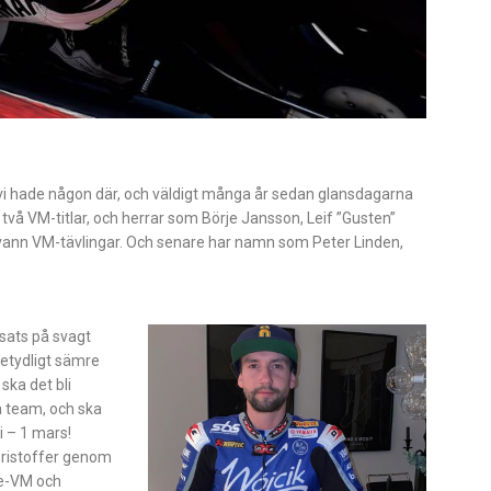
n vi hade någon där, och väldigt många år sedan glansdagarna
två VM-titlar, och herrar som Börje Jansson, Leif ”Gusten”
vann VM-tävlingar. Och senare har namn som Peter Linden,
nsats på svagt
betydligt sämre
ska det bli
ra team, och ska
i – 1 mars!
Christoffer genom
ce-VM och