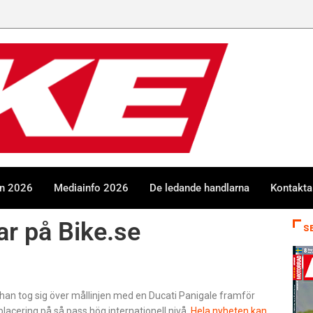
en 2026
Mediainfo 2026
De ledande handlarna
Kontakta
ar på Bike.se
S
han tog sig över mållinjen med en Ducati Panigale framför
lacering på så pass hög internationell nivå.
Hela nyheten kan