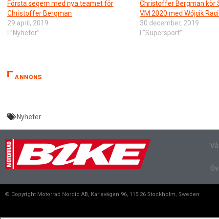
Första segern med nya teamet för
Christoffer Bergman kör 
Christoffer Bergman
VM 2020 med Wójcik Rac
29 april, 2019
30 december, 2019
I ”Nyheter”
I ”Supersport”
ANNONS
Nyheter
Vå
Öv
© Copyright Motorrad Nordic AB, Karlavägen 96, 115 26 Stockholm, Sweden