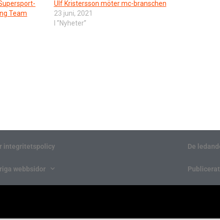
Supersport-
Ulf Kristersson möter mc-branschen
ing Team
23 juni, 2021
I ”Nyheter”
r integritetspolicy
De ledand
riga webbsidor
Publicerat