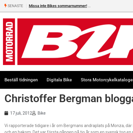
Missa inte Bikes sommarnummer!
SENASTE
Beställ tidningen
Digitala Bike
Stora Motorcykelkatalog
Christoffer Bergman blogg
17 juli, 2012
Bike
Vi rapporterade tidigare i år om Bergmans andraplats på Monza, där 
och en bakom. Det var första gången på tio år som en svensk tog en p