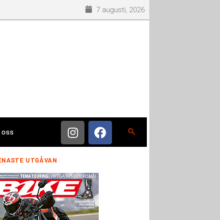
7 augusti, 2026
 oss
ENASTE UTGÅVAN