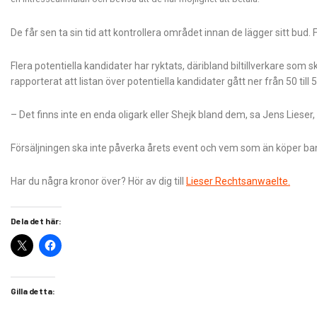
De får sen ta sin tid att kontrollera området innan de lägger sitt bud
Flera potentiella kandidater har ryktats, däribland biltillverkare som 
rapporterat att listan över potentiella kandidater gått ner från 50 till 
– Det finns inte en enda oligark eller Shejk bland dem, sa Jens Lieser, 
Försäljningen ska inte påverka årets event och vem som än köper ba
Har du några kronor över? Hör av dig till
Lieser Rechtsanwaelte.
Dela det här:
Gilla detta: