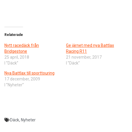
Relaterade
Nytt racedäck från
Ge järnet med nya Battlax
Bridgestone
Racing R11
25 april, 2018
21 november, 2017
I ”Däck”
I ”Däck”
Nya Battlax till sporttouring
17 december, 2009
I ”Nyheter”
Däck
,
Nyheter