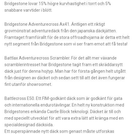
Bridgestone lovar 15% högre kurvhastighet i torrt och 5%
snabbare varvtider i blött.
Bridgestone Adventurecross Ax41. Äntligen ett riktigt
grovmönstrat adventuredäck från den japanska däckjätten.
Framtaget framförallt för de stora offroadhojarna är detta ett helt
nytt segment från Bridgestone som vi ser fram emot att få testa!
Battlax Adventurecross Scrambler. För det allt mer växande
scramblerintresset har Bridgestone tagit fram ett skräddarsytt
däck just för denna hojtyp. Man har för första gången helt utgått
från designen av däcket och sedan sett till att det även fungerar
fint utanför showroomet.
Battlecross E50. Ett FIM-godkänt däck som är godkänt för gata
och internationella endurotävlingar. En helt ny konstruktion med
Bridgestones erkända Castle Block teknologi. Däcket är till och
med speciellt utvecklat för att vara extra lätt att kränga med en
specialdesignad däcksida.
Ett superspännade nytt däck som genast måste utforskas